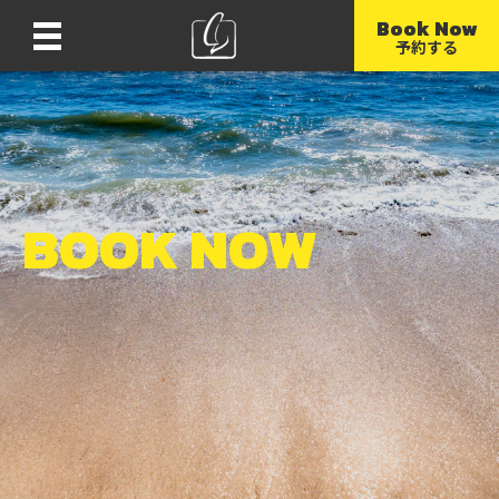
Book Now
Menu
予約する
BOOK NOW