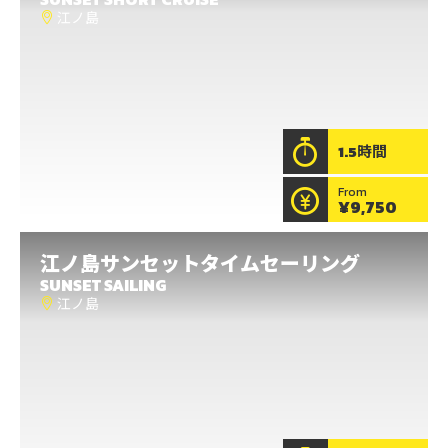
江ノ島にきたのなら水陸両用艇『SEALEGS』で砂浜か
江ノ島
ら海へダイブイン！湘南の砂浜を走りぬけ、海上を高
速で突き進むSEALEGSでクルージング体験をしてみな
い？湘南の爽やかな潮風を感じながら、スリリングな
海上散歩を満喫できる最高の体験が待っています。
もっと見る
1.5時間
From
¥9,750
水陸両用艇ショートサンセットタイムク
江ノ島
サンセットタイムセーリング
ルーズ
SUNSET SAILING
江ノ島
江ノ島
水陸両用艇SEALEGSに乗り込み、江ノ島海水浴場の砂
浜から海へそのままダイブイン！江ノ島沖をクルージ
ングをしながら夕日を見に行くスリリングでロマンチ
ックな体験をしてみない？