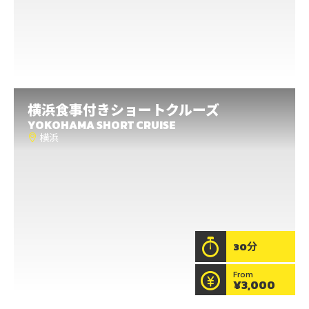
もっと見る
大阪
サンセットタイムクルーズ
横浜
食事付きショートクルーズ
大阪
YOKOHAMA SHORT CRUISE
横浜
世界最長の吊り橋・明石海峡大橋に沈む夕日を海の上
から一望できるサンセットタイムクルーズ。オレンジ
色に染まる贅沢なサンセットタイムを船の上から堪能
しよう！
もっと見る
30分
From
¥3,000