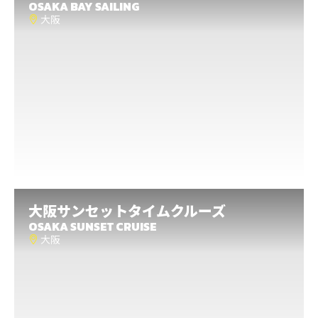
大阪
OSAKA BAY SAILING
大阪
大阪湾の風景と美しいサンセットを眺めながら、自由
気ままに風に乗る。クルーが帆を揚げ、舵を握って船
を動かすので、セーリングの知識や経験がない人でも
大丈夫。大阪湾でサンセットタイムセーリングを楽し
もう！
もっと見る
大阪ベイセーリング
大阪
サンセットタイムクルーズ
大阪
OSAKA SUNSET CRUISE
大阪
明石海峡大橋や淀川をバックグラウンドに、風をつか
んで航行します。 クルーがヨットを動かすので、セー
リングの経験がなくても大丈夫。 大阪ベイエリアのセ
ーリングクルーズを楽しもう！