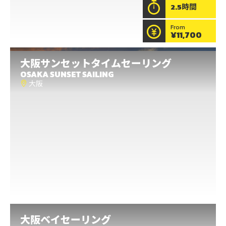
2.5時間
もっと見る
From
¥11,700
サンセットタイムセーリング
大阪
サンセットタイムセーリング
江ノ島
OSAKA SUNSET SAILING
大阪
江ノ島と富士山をバックグラウンドに、自由気ままに
風に乗る。セーリングの経験がなくても大丈夫。 クル
ーの一員となって舵を握り、グラインダーを巻くな
ど、一緒にヨットを動かして江ノ島に沈みゆく夕日を
見に行こう！
もっと見る
大阪
サンセットタイムセーリング
大阪ベイセーリング