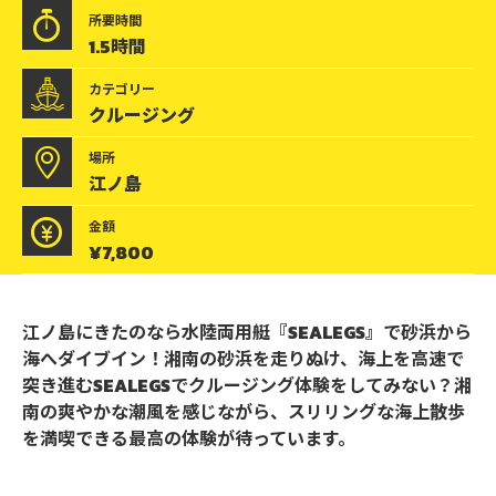
所要時間
1.5時間
カテゴリー
クルージング
場所
江ノ島
金額
¥7,800
水
江ノ島にきたのなら水陸両用艇『SEALEGS』で砂浜から
海へダイブイン！湘南の砂浜を走りぬけ、海上を高速で
陸
突き進むSEALEGSでクルージング体験をしてみない？湘
両
南の爽やかな潮風を感じながら、スリリングな海上散歩
を満喫できる最高の体験が待っています。
用