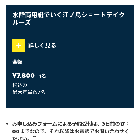
艇
で
水陸両用艇でいく江ノ島ショートデイク
い
ルーズ
く
江
詳しく見る
ノ
金額
島
¥7,800
シ
1名
税込み
ョ
最大定員数7名
ー
ト
デ
お申し込みフォームによる予約受付は、3日前の17：
00までなので、それ以降はお電話でお問い合わせく
イ
ださい。