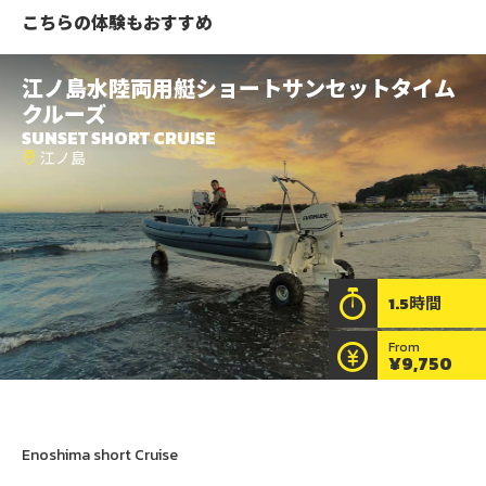
こちらの体験もおすすめ
江ノ島
水陸両用艇
ショートサンセットタイム
クルーズ
SUNSET SHORT CRUISE
江ノ島
1.5時間
From
¥9,750
水陸両用艇ショートサンセットタイムクルー
ズ
Enoshima short Cruise
江ノ島