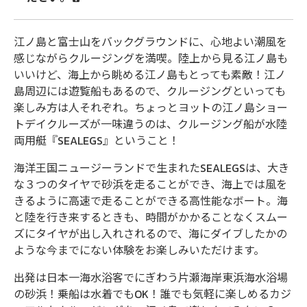
ク
ル
江ノ島と富士山をバックグラウンドに、心地よい潮風を
ー
感じながらクルージングを満喫。陸上から見る江ノ島も
いいけど、海上から眺める江ノ島もとっても素敵！江ノ
ズ
島周辺には遊覧船もあるので、クルージングといっても
楽しみ方は人それぞれ。ちょっとヨットの江ノ島ショー
トデイクルーズが一味違うのは、クルージング船が水陸
両用艇『SEALEGS』ということ！
海洋王国ニュージーランドで生まれたSEALEGSは、大き
な３つのタイヤで砂浜を走ることができ、海上では風を
きるように高速で走ることができる高性能なボート。海
と陸を行き来するときも、時間がかかることなくスムー
ズにタイヤが出し入れされるので、海にダイブしたかの
ような今までにない体験をお楽しみいただけます。
出発は日本一海水浴客でにぎわう片瀬海岸東浜海水浴場
の砂浜！乗船は水着でもOK！誰でも気軽に楽しめるカジ