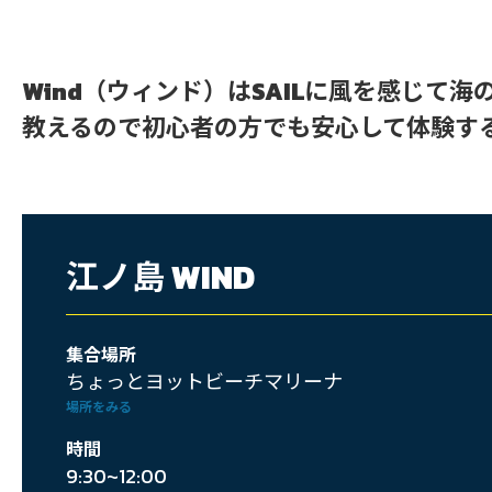
BBQ
江
Wind（ウィンド）はSAILに風を感じ
ノ
教えるので初心者の方でも安心して体験す
島
WIND
ス
江ノ島 WIND
ク
ー
集合場所
ル
ちょっとヨットビーチマリーナ
場所をみる
時間
9:30~12:00