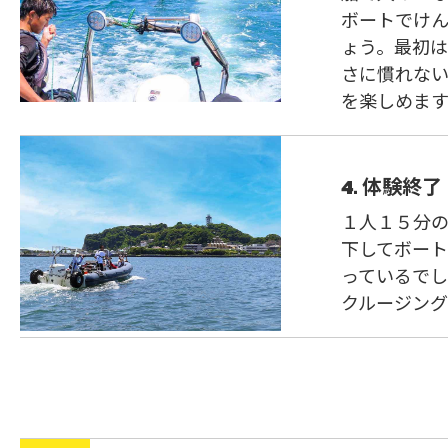
ボートでけ
ょう。最初
さに慣れな
を楽しめま
4. 体験終了
１人１５分の
下してボー
っているでし
クルージン