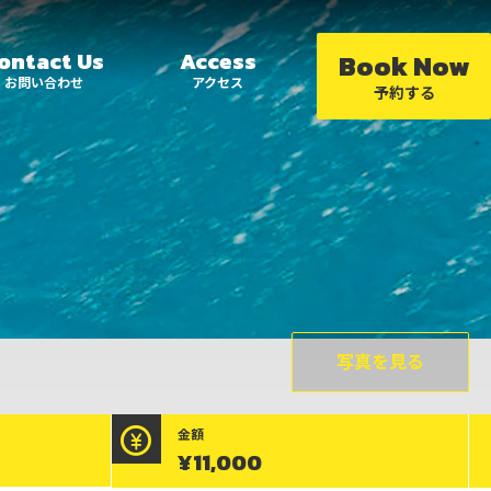
ontact Us
Access
Book Now
お問い合わせ
アクセス
予約する
小豆島
SUP
スペシャル
小豆島
シータイガー
写真を見る
アイランドイン小
豆島
1日海遊びプラン
金額
¥11,000