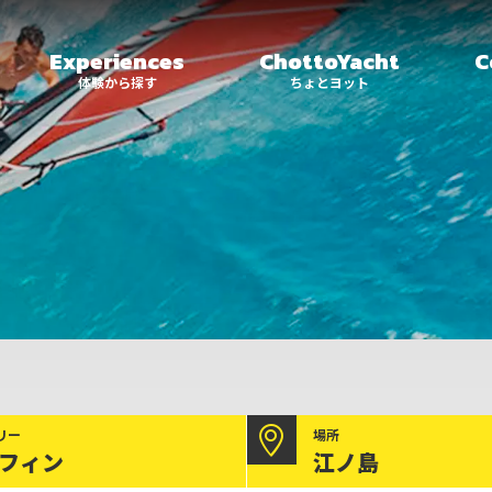
Experiences
ChottoYacht
C
体験から探す
ちょとヨット
横浜
大阪
サーフィン
ちょっとヨット
について
横浜
大阪
横浜港
大阪北港
ボートパーク
マリーナ
フォイルサーフィン
リー
場所
フィン
江ノ島