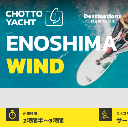
Destinations
行き先から探す
ENOSHIMA
WIND
江ノ島
セーリング
ちょっとヨット
ブログ
江ノ島
ちょっとヨット
ビーチマリーナ
江ノ島
クルージング
所要時間
カテゴ
2時間半～3時間
サー