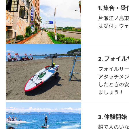
1. 集合・受
片瀬江ノ島
は受付。ウ
2. フォ
フォイルサ
アタッチメ
したときの
ましょう！
3. 体験開始
船で人のい