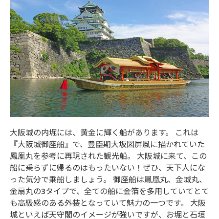
大阪城の内堀には、黄金に輝く船があります。 これは
『大阪城御座船』で、豊臣期大坂図屏風に描かれていた
鳳凰丸を参考に再現された観光船。 大阪城に来て、この
船に乗らずに帰るのはもったいない！ぜひ、天下人にな
った気分で乗船しましょう。 御座船は鳳凰丸、金城丸、
金扇丸の3タイプで、全ての船に金箔を多用していてとて
も高級感のある外装となっていて魅力の一つです。 大阪
城といえば天守閣のイメージが強いですが、お堀と石垣