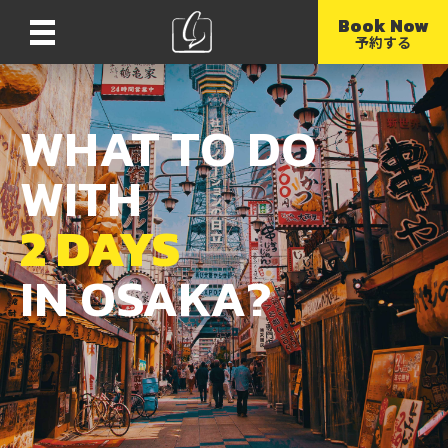
Book Now
Menu
予約する
WHAT TO DO
WITH
2 DAYS
IN OSAKA?