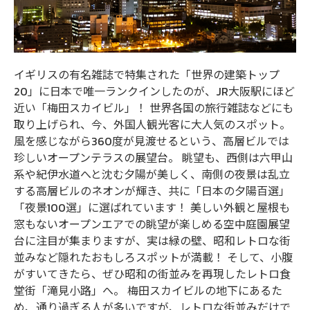
イギリスの有名雑誌で特集された「世界の建築トップ
20」に日本で唯一ランクインしたのが、JR大阪駅にほど
近い「梅田スカイビル」！ 世界各国の旅行雑誌などにも
取り上げられ、今、外国人観光客に大人気のスポット。
風を感じながら360度が見渡せるという、高層ビルでは
珍しいオープンテラスの展望台。 眺望も、西側は六甲山
系や紀伊水道へと沈む夕陽が美しく、南側の夜景は乱立
する高層ビルのネオンが輝き、共に「日本の夕陽百選」
「夜景100選」に選ばれています！ 美しい外観と屋根も
窓もないオープンエアでの眺望が楽しめる空中庭園展望
台に注目が集まりますが、実は緑の壁、昭和レトロな街
並みなど隠れたおもしろスポットが満載！ そして、小腹
がすいてきたら、ぜひ昭和の街並みを再現したレトロ食
堂街「滝見小路」へ。 梅田スカイビルの地下にあるた
め、通り過ぎる人が多いですが、レトロな街並みだけで