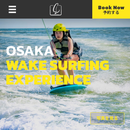
Book Now
Menu
予約する
OSAKA
WAKE SURFING
EXPERIENCE
写真を見る